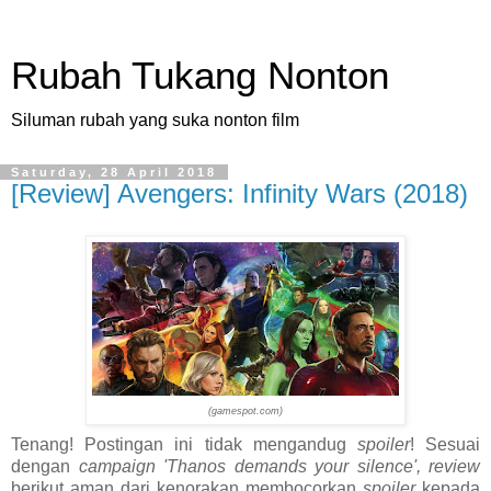
Rubah Tukang Nonton
Siluman rubah yang suka nonton film
Saturday, 28 April 2018
[Review] Avengers: Infinity Wars (2018)
(gamespot.com)
Tenang! Postingan ini tidak mengandug
spoiler
! Sesuai
dengan
campaign 'Thanos demands your silence', review
berikut aman dari kenorakan membocorkan
spoiler
kepada