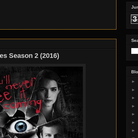
Ju
3
Se
es Season 2 (2016)
Blo
►
►
►
►
►
►
►