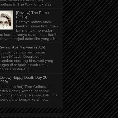
tival, sama halnya dengan
ething In The Way untuk alas...
[Review] The Forest
(2016)
Percaya bahwa anak
kembar punya hubungan
batin untuk menyadari
au kembarannya dalam kesulitan?
lah yang terjadi dalm film yang dib...
Review] Ave Maryam (2016)
id.bookmyshow.com) Suster
ryam (Maudy Koesnaedi)
upakan seorang biarawati yang
tugas di sebuah rumah untuk
gurus suster-sut...
Review] Happy Death Day 2U
2019)
mingsoon.net) Tree Gelbmann
ssica Rothe) kembali terjebak
am time looping . Namun, kali ini ia
 sengaja terlempar ke dime...