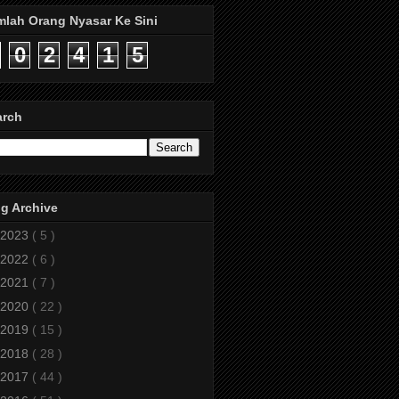
mlah Orang Nyasar Ke Sini
0
2
4
1
5
arch
g Archive
2023
( 5 )
2022
( 6 )
2021
( 7 )
2020
( 22 )
2019
( 15 )
2018
( 28 )
2017
( 44 )