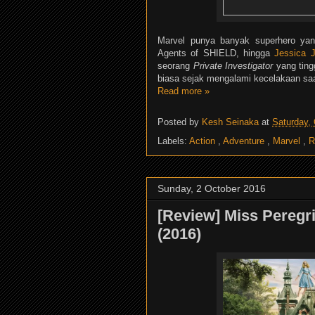
Marvel punya banyak superhero ya
Agents of SHIELD, hingga
Jessica 
seorang
Private Investigator
yang ting
biasa sejak mengalami kecelakaan saa
Read more »
Posted by
Kesh Seinaka
at
Saturday,
Labels:
Action
,
Adventure
,
Marvel
,
R
Sunday, 2 October 2016
[Review] Miss Peregri
(2016)