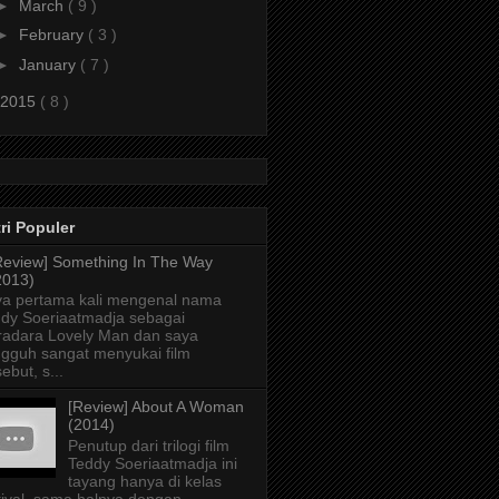
►
March
( 9 )
►
February
( 3 )
►
January
( 7 )
2015
( 8 )
ri Populer
Review] Something In The Way
2013)
a pertama kali mengenal nama
dy Soeriaatmadja sebagai
radara Lovely Man dan saya
gguh sangat menyukai film
sebut, s...
[Review] About A Woman
(2014)
Penutup dari trilogi film
Teddy Soeriaatmadja ini
tayang hanya di kelas