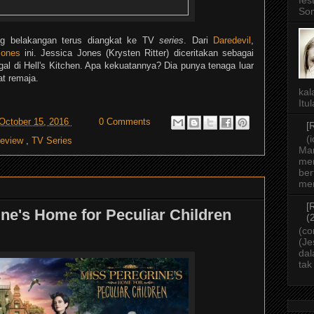
fes
Som
ng belakangan terus diangkat ke TV
series
. Dari
Daredevil
,
Jones
ini. Jessica Jones (Krysten Ritter) diceritakan sebagai
gal di Hell's Kitchen. Apa kekuatannya? Dia punya tenaga luar
t remaja.
kal
Itu
 October 15, 2016
0 Comments
[
(
eview
,
TV Series
Ma
mer
ber
men
[
ne's Home for Peculiar Children
(
(co
(Je
dal
tak