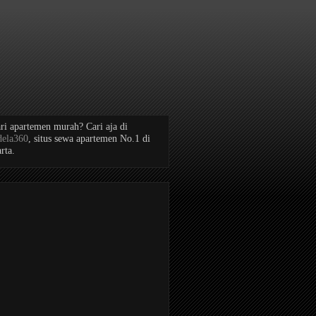
ri apartemen murah? Cari aja di
dela360
, situs sewa apartemen No.1 di
rta.