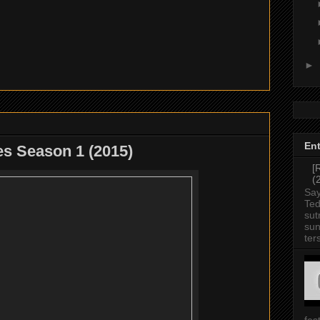
►
Ent
es Season 1 (2015)
[
(
Say
Ted
sut
sun
ter