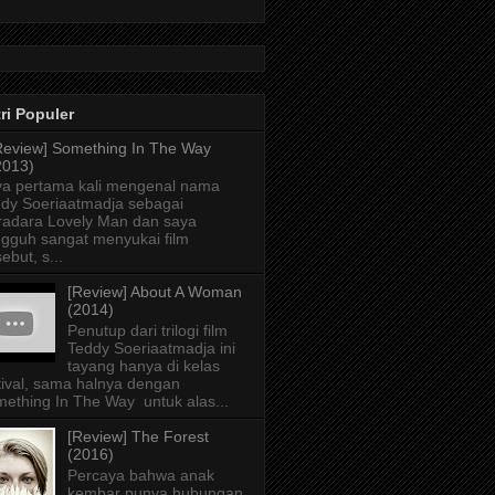
ri Populer
Review] Something In The Way
2013)
a pertama kali mengenal nama
dy Soeriaatmadja sebagai
radara Lovely Man dan saya
gguh sangat menyukai film
sebut, s...
[Review] About A Woman
(2014)
Penutup dari trilogi film
Teddy Soeriaatmadja ini
tayang hanya di kelas
tival, sama halnya dengan
ething In The Way untuk alas...
[Review] The Forest
(2016)
Percaya bahwa anak
kembar punya hubungan