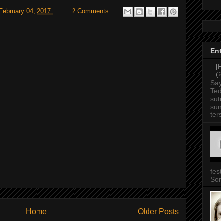
 February 04, 2017
2 Comments
Ent
[
(
Say
Ted
sut
sun
ter
fes
Som
Home
Older Posts