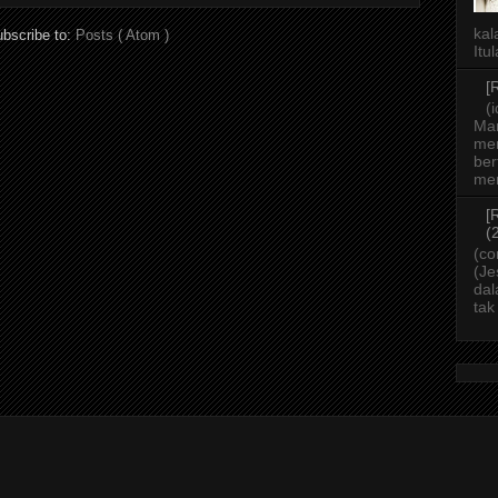
kal
bscribe to:
Posts ( Atom )
Itu
[
(
Ma
mer
ber
men
[
(
(co
(Je
dal
tak