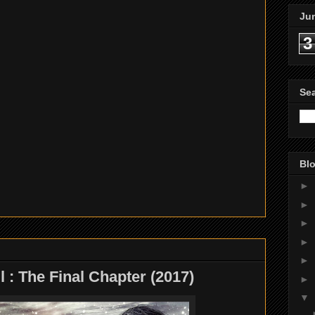
Ju
3
Se
Blo
►
►
►
►
►
l : The Final Chapter (2017)
►
▼