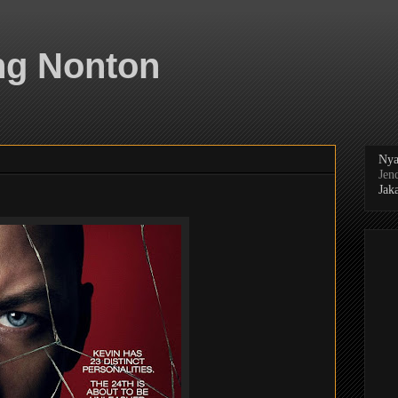
ng Nonton
Nya
Jen
Jaka