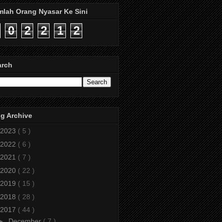
mlah Orang Nyasar Ke Sini
0
2
2
1
2
arch
g Archive
2023
( 5 )
2022
( 6 )
2021
( 7 )
2020
( 22 )
2019
( 15 )
2018
( 28 )
2017
( 44 )
►
December
( 7 )