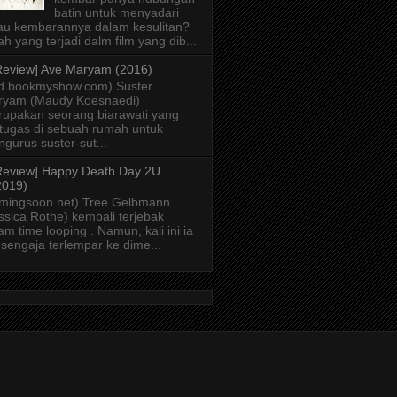
batin untuk menyadari
au kembarannya dalam kesulitan?
lah yang terjadi dalm film yang dib...
Review] Ave Maryam (2016)
id.bookmyshow.com) Suster
ryam (Maudy Koesnaedi)
upakan seorang biarawati yang
tugas di sebuah rumah untuk
gurus suster-sut...
Review] Happy Death Day 2U
2019)
mingsoon.net) Tree Gelbmann
ssica Rothe) kembali terjebak
am time looping . Namun, kali ini ia
 sengaja terlempar ke dime...