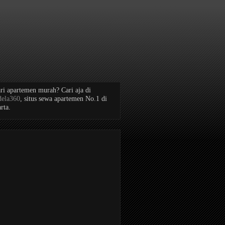
ri apartemen murah? Cari aja di
dela360
, situs sewa apartemen No.1 di
rta.