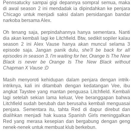
Pennsatucky sampai gigi depannya sompral semua, maka
di awal season 2 ini mendadak ia dipindahkan ke penjara
Chicago untuk menjadi saksi dalam persidangan bandar
narkoba bersama Alex.
Oh tenang saja, perpindahannya hanya sementara. Nanti
dia akan kembali lagi ke Litchfield. Btw, sedikit sopiler kalau
season 2 ini Alex Vause hanya akan muncul selama 3
episode saja. Jangan panik dulu,
she'll be
back for all
episodes in season 3. I'm waiting for her, Orange Is The New
Black is never be Orange Is The New Black without
Chapman X Vause :D
Masih menyoroti kehidupan dalam penjara dengan intrik-
intriknya, kali ini ditambah dengan kedatangan Vee, ibu
angkat Taystee yang mantan penguasa Litchfield. Kembali
lagi setelah sekian lama keluar, Vee beranggapan bahwa
Litchfield sudah berubah dan berusaha kembali menguasai
penjara. Sementara itu, tahta Red di dapur direbut dan
dialihkan menjadi hak kuasa Spanish Girls meninggalkan
Red yang merasa kesepian dan bergabung dengan geng
nenek-nenek untuk membuat klub berkebun.