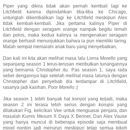
Piper yang dikira tidak akan pernah kembali lagi ke
Litchfield karena dipindahkan tiba-tiba ke Chicago,
untunglah dikembalikan lagi ke Litchfield meskipun Alex
tidak kembali-kembali. Jika pertama kalinya Piper di
Litchfield dengan seragam orange nampak begitu lemah
dan polos, maka kedua kalinya ia mengenakan seragam
orange berhasil menunjukkan bahwa ia pun memiliki taring.
Malah sempat memarahi anak baru yang menyebalkan,
Dan kali ini kita akan melihat masa lalu Lorna Morello yang
sepanjang season 1 terus-terusan meributkan tunangannya
yang bernama Christopher itu. Pas season 1, saya rada
sebel dengannya tapi setelah melihat masa lalunya dengan
Christopher dan penyebab dia terdampar di Litchfield,
rasanya jadi kasihan.
Poor Morello :(
Jika season 1 lebih banyak hal konyol yang terjadi, maka
season 2 ini terasa lebih serius dengan korupsi yang
dilakukan Fig, kelicikan Vee untuk menguasai penjara, dan
masalah Kumis Mesum X Daya X Bennet. Dan Alex Vause
yang hanya muncul di beberapa episode saja membuat
mood nonton jadi menurun meskipun tetap semua tokoh