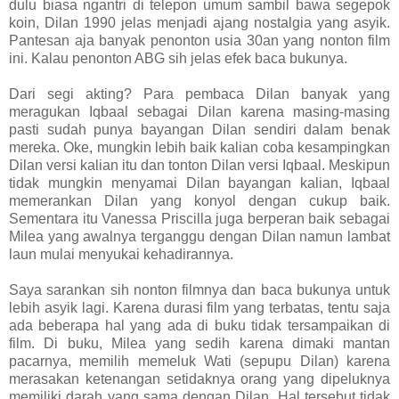
dulu biasa ngantri di telepon umum sambil bawa segepok
koin, Dilan 1990 jelas menjadi ajang nostalgia yang asyik.
Pantesan aja banyak penonton usia 30an yang nonton film
ini. Kalau penonton ABG sih jelas efek baca bukunya.
Dari segi akting? Para pembaca Dilan banyak yang
meragukan Iqbaal sebagai Dilan karena masing-masing
pasti sudah punya bayangan Dilan sendiri dalam benak
mereka. Oke, mungkin lebih baik kalian coba kesampingkan
Dilan versi kalian itu dan tonton Dilan versi Iqbaal. Meskipun
tidak mungkin menyamai Dilan bayangan kalian, Iqbaal
memerankan Dilan yang konyol dengan cukup baik.
Sementara itu Vanessa Priscilla juga berperan baik sebagai
Milea yang awalnya terganggu dengan Dilan namun lambat
laun mulai menyukai kehadirannya.
Saya sarankan sih nonton filmnya dan baca bukunya untuk
lebih asyik lagi. Karena durasi film yang terbatas, tentu saja
ada beberapa hal yang ada di buku tidak tersampaikan di
film. Di buku, Milea yang sedih karena dimaki mantan
pacarnya, memilih memeluk Wati (sepupu Dilan) karena
merasakan ketenangan setidaknya orang yang dipeluknya
memiliki darah yang sama dengan Dilan. Hal tersebut tidak