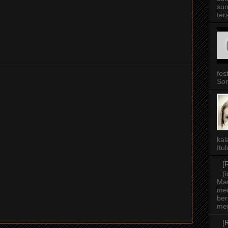
sun
ter
fes
Som
kal
Itu
[
(
Ma
mer
ber
men
[