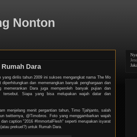
ng Nonton
Nya
Jen
l Rumah Dara
Jaka
m yang dirilis tahun 2009 ini sukses mengangkat nama The Mo
tut diperhitungkan dan memenangkan banyak penghargaan dan
ang memerankan Dara juga memperoleh banyak pujian dan
lm tersebut. Siapa yang bisa melupakan wajah datar dan
m menjelang menit pergantian tahun, Timo Tjahjanto, salah
akun twitternya, @Timobros. Foto yang menggambarkan wajah
 dan caption "2016 #ImmortalFlesh" seperti merupakan isyarat
 (atau prekuel?) untuk Rumah Dara.