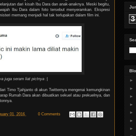
anjutan dari kisah Ibu Dara dan anak-anaknya. Meski begitu,
Ju
ajah Ibu Dara dalam foto tersebut menyeramkan. Ekspresi
isteri memang menjadi hal tak terlupakan dalam film ini.
3
Se
Blo
a juga seram liat pictnya :|
►
►
 dari Timo Tjahjanto di akun Twitternya mengenai kemungkinan
arap Rumah Dara akan dibuatkan sekuel atau prekuelnya, dan
►
tonnya.
►
►
anuary 01, 2016
0 Comments
►
►