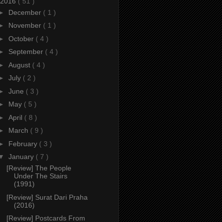
2016
( 51 )
►
December
( 1 )
►
November
( 1 )
►
October
( 4 )
►
September
( 4 )
►
August
( 4 )
►
July
( 2 )
►
June
( 3 )
►
May
( 5 )
►
April
( 8 )
►
March
( 9 )
►
February
( 3 )
▼
January
( 7 )
[Review] The People
Under The Stairs
(1991)
[Review] Surat Dari Praha
(2016)
[Review] Postcards From