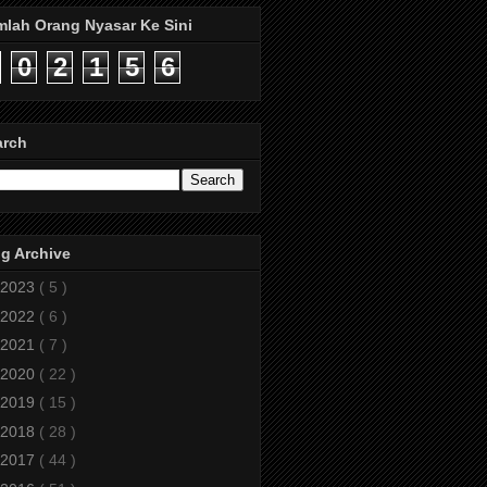
mlah Orang Nyasar Ke Sini
0
2
1
5
6
arch
g Archive
2023
( 5 )
2022
( 6 )
2021
( 7 )
2020
( 22 )
2019
( 15 )
2018
( 28 )
2017
( 44 )