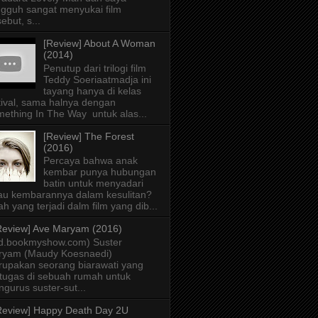
gguh sangat menyukai film
sebut, s...
[Review] About A Woman
(2014)
Penutup dari trilogi film
Teddy Soeriaatmadja ini
tayang hanya di kelas
tival, sama halnya dengan
ething In The Way untuk alas...
[Review] The Forest
(2016)
Percaya bahwa anak
kembar punya hubungan
batin untuk menyadari
au kembarannya dalam kesulitan?
lah yang terjadi dalm film yang dib...
Review] Ave Maryam (2016)
id.bookmyshow.com) Suster
ryam (Maudy Koesnaedi)
upakan seorang biarawati yang
tugas di sebuah rumah untuk
gurus suster-sut...
Review] Happy Death Day 2U