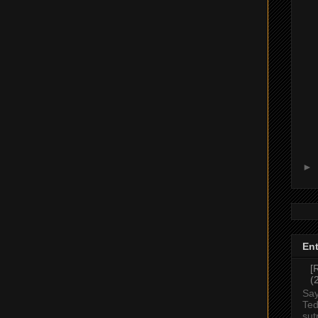
►
Ent
[
(
Say
Ted
sut