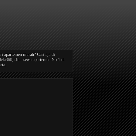
ri apartemen murah? Cari aja di
dela360
, situs sewa apartemen No.1 di
rta.