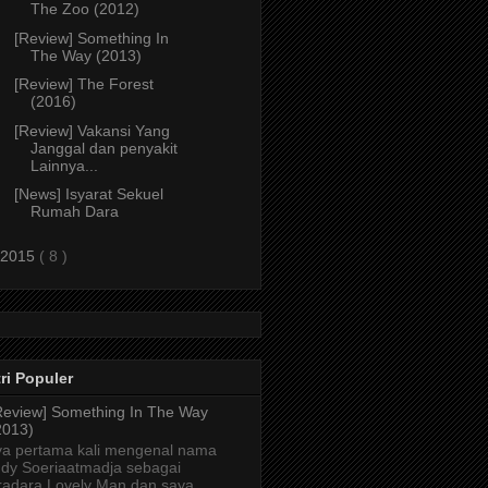
The Zoo (2012)
[Review] Something In
The Way (2013)
[Review] The Forest
(2016)
[Review] Vakansi Yang
Janggal dan penyakit
Lainnya...
[News] Isyarat Sekuel
Rumah Dara
2015
( 8 )
ri Populer
Review] Something In The Way
2013)
a pertama kali mengenal nama
dy Soeriaatmadja sebagai
radara Lovely Man dan saya