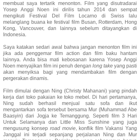
membuat saya tertarik menonton. Film yang disutradarai
Yosep Anggi Noen ini dirilis tahun 2014 dan sempat
mengikuti Festival Del Film Locarno di Swiss lalu
melanglang buana ke festival film Busan, Rotterdam, Hong
Kong, Vancouver, dan lainnya sebelum ditayangkan di
Indonesia.
Saya katakan sedari awal bahwa jangan menonton film ini
jika ada penggemar film action dan film baku hantam
lainnya. Anda bisa mati kebosanan karena Yosep Anggi
Noen menyajikan film ini penuh dengan
long take
yang pasti
akan menyiksa bagi yang mendambakan film dengan
pergerakan dinamis.
Film dimulai dengan Ning (Christy Mahanani) yang pindah
kerja dari toko pakaian ke toko mebel. Di hari pertamanya,
Ning sudah berhasil menjual satu sofa dan ikut
mengantarkan sofa tersebut bersama Mur (Muhammad Abe
Baasyin) dari Jogja ke Temanggung. Seperti film 3 Hari
Untuk Selamanya dan Little Miss Sunshine yang juga
mengusung konsep
road movie
, konflik film Vakansi Yang
Janggal ini terjadi sepanjang perjalanan Ning dan Mur