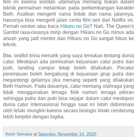
film ini karena sorotan utamanya memang bukan dalam
teknik permainan melainkan pada perkembangan karakter
Beth. Asalkan mengerti nama bidak dan nama jalannya,
harusnya bisa mengerti jalan cerita film seri dari Netflix ini.
Pernah nonton atau baca
Hikaru no Go
? Nah, The Queen's
Gambit rasa-rasanya mirip dengan Hikaru no Go minus ada
arwah yang jadi mentor dan Hikaru no Go sangat fokus ke
teknik.
Btw, sedikit trivia menarik yang saya temukan tentang dunia
catur. Meskipun ada pemisahan kejuaraan catur putra dan
putri, tanding campur tetap boleh dilakukan. Pecatur
perempuan boleh bergabung di kejuaraan grup putra dan
megantongi gelarnya jika menang seperti yang dilakukan
Beth Harmon. Pada dasarnya, catur memang olahraga yang
tidak menggunakan tenaga fisik namun tenaga pikiran
sehingga putra dan putri bisa sejajar dalam catur meskipun
dunia catur internasional hingga saat ini lebih didominasi
oleh lelaki mungkin karena secara biologis lelaki cenderung
lebih berpikir dengan logika.
Kesh Seinaka
at
Saturday, November 14, 2020