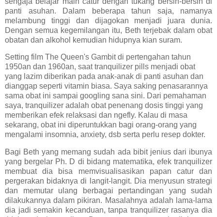
sengaja belajar main catur dengan tukang bersih-bersih di
panti asuhan. Dalam beberapa tahun saja, namanya
melambung tinggi dan dijagokan menjadi juara dunia.
Dengan semua kegemilangan itu, Beth terjebak dalam obat
obatan dan alkohol kemudian hidupnya kian suram.
Setting film The Queen's Gambit di pertengahan tahun
1950an dan 1960an, saat tranquilizer pills menjadi obat
yang lazim diberikan pada anak-anak di panti asuhan dan
dianggap seperti vitamin biasa. Saya saking penasarannya
sama obat ini sampai googling sana sini. Dari pemahaman
saya, tranquilizer adalah obat penenang dosis tinggi yang
memberikan efek relaksasi dan ngefly. Kalau di masa
sekarang, obat ini diperuntukkan bagi orang-orang yang
mengalami insomnia, anxiety, dsb serta perlu resep dokter.
Bagi Beth yang memang sudah ada bibit jenius dari ibunya
yang bergelar Ph. D di bidang matematika, efek tranquilizer
membuat dia bisa memvisualisasikan papan catur dan
pergerakan bidaknya di langit-langit. Dia menyusun strategi
dan memutar ulang berbagai pertandingan yang sudah
dilakukannya dalam pikiran. Masalahnya adalah lama-lama
dia jadi semakin kecanduan, tanpa tranquilizer rasanya dia