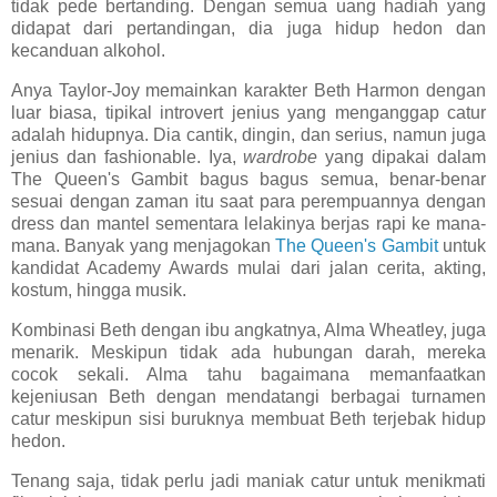
tidak pede bertanding. Dengan semua uang hadiah yang
didapat dari pertandingan, dia juga hidup hedon dan
kecanduan alkohol.
Anya Taylor-Joy memainkan karakter Beth Harmon dengan
luar biasa, tipikal introvert jenius yang menganggap catur
adalah hidupnya. Dia cantik, dingin, dan serius, namun juga
jenius dan fashionable. Iya,
wardrobe
yang dipakai dalam
The Queen's Gambit bagus bagus semua, benar-benar
sesuai dengan zaman itu saat para perempuannya dengan
dress dan mantel sementara lelakinya berjas rapi ke mana-
mana. Banyak yang menjagokan
The Queen's Gambit
untuk
kandidat Academy Awards mulai dari jalan cerita, akting,
kostum, hingga musik.
Kombinasi Beth dengan ibu angkatnya, Alma Wheatley, juga
menarik. Meskipun tidak ada hubungan darah, mereka
cocok sekali. Alma tahu bagaimana memanfaatkan
kejeniusan Beth dengan mendatangi berbagai turnamen
catur meskipun sisi buruknya membuat Beth terjebak hidup
hedon.
Tenang saja, tidak perlu jadi maniak catur untuk menikmati