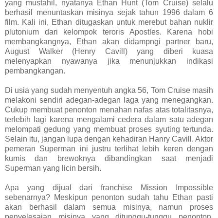
yang mustahil, nyatanya Ethan Hunt (Tom Cruise) selalu
berhasil menuntaskan misinya sejak tahun 1996 dalam 6
film. Kali ini, Ethan ditugaskan untuk merebut bahan nuklir
plutonium dari kelompok teroris Apostles. Karena hobi
membangkangnya, Ethan akan didampngi partner baru,
August Walker (Henry Cavill) yang diberi kuasa
melenyapkan nyawanya jika menunjukkan indikasi
pembangkangan.
Di usia yang sudah menyentuh angka 56, Tom Cruise masih
melakoni sendiri adegan-adegan laga yang menegangkan.
Cukup membuat penonton menahan nafas atas totalitasnya,
terlebih lagi karena mengalami cedera dalam satu adegan
melompati gedung yang membuat proses syuting tertunda.
Selain itu, jangan lupa dengan kehadiran Hanry Cavill. Aktor
pemeran Superman ini justru terlihat lebih keren dengan
kumis dan brewoknya dibandingkan saat menjadi
Superman yang licin bersih.
Apa yang dijual dari franchise Mission Impossible
sebenarnya? Meskipun penonton sudah tahu Ethan pasti
akan berhasil dalam semua misinya, namun proses
penyelesaian misinya yang ditunggu-tunggu penonton.