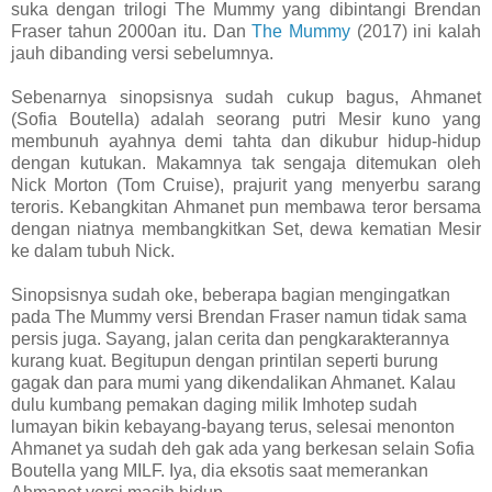
suka dengan trilogi The Mummy yang dibintangi Brendan
Fraser tahun 2000an itu. Dan
The Mummy
(2017) ini kalah
jauh dibanding versi sebelumnya.
Sebenarnya sinopsisnya sudah cukup bagus, Ahmanet
(Sofia Boutella) adalah seorang putri Mesir kuno yang
membunuh ayahnya demi tahta dan dikubur hidup-hidup
dengan kutukan. Makamnya tak sengaja ditemukan oleh
Nick Morton (Tom Cruise), prajurit yang menyerbu sarang
teroris. Kebangkitan Ahmanet pun membawa teror bersama
dengan niatnya membangkitkan Set, dewa kematian Mesir
ke dalam tubuh Nick.
Sinopsisnya sudah oke, beberapa bagian mengingatkan
pada The Mummy versi Brendan Fraser namun tidak sama
persis juga. Sayang, jalan cerita dan pengkarakterannya
kurang kuat. Begitupun dengan printilan seperti burung
gagak dan para mumi yang dikendalikan Ahmanet. Kalau
dulu kumbang pemakan daging milik Imhotep sudah
lumayan bikin kebayang-bayang terus, selesai menonton
Ahmanet ya sudah deh gak ada yang berkesan selain Sofia
Boutella yang MILF. Iya, dia eksotis saat memerankan