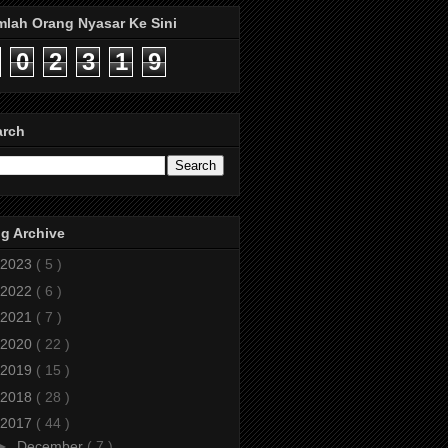
mlah Orang Nyasar Ke Sini
0
2
3
1
9
arch
g Archive
2023
( 5 )
2022
( 6 )
2021
( 7 )
2020
( 22 )
2019
( 15 )
2018
( 28 )
2017
( 44 )
►
December
( 7 )