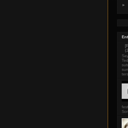
►
Ent
[
(
Say
Ted
sut
sun
ter
fes
Som