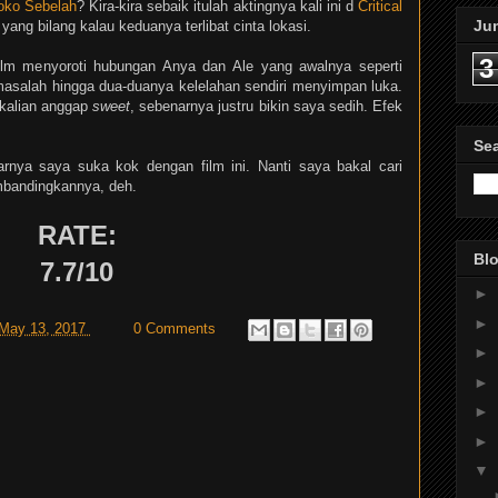
oko Sebelah
? Kira-kira sebaik itulah aktingnya kali ini d
Critical
Ju
yang bilang kalau keduanya terlibat cinta lokasi.
3
 Film menyoroti hubungan Anya dan Ale yang awalnya seperti
asalah hingga dua-duanya kelelahan sendiri menyimpan luka.
kalian anggap
sweet
, sebenarnya justru bikin saya sedih. Efek
Se
arnya saya suka kok dengan film ini. Nanti saya bakal cari
mbandingkannya, deh.
RATE:
Blo
7.7/10
►
►
 May 13, 2017
0 Comments
►
►
►
►
▼