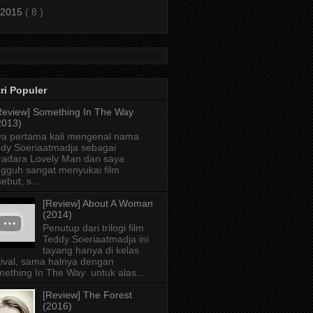
2015
( 8 )
ri Populer
Review] Something In The Way
2013)
a pertama kali mengenal nama
dy Soeriaatmadja sebagai
radara Lovely Man dan saya
gguh sangat menyukai film
sebut, s...
[Review] About A Woman
(2014)
Penutup dari trilogi film
Teddy Soeriaatmadja ini
tayang hanya di kelas
tival, sama halnya dengan
ething In The Way untuk alas...
[Review] The Forest
(2016)