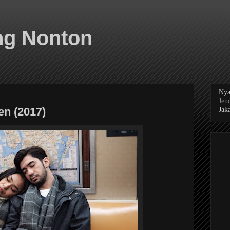
ng Nonton
Nya
Jen
en (2017)
Jaka