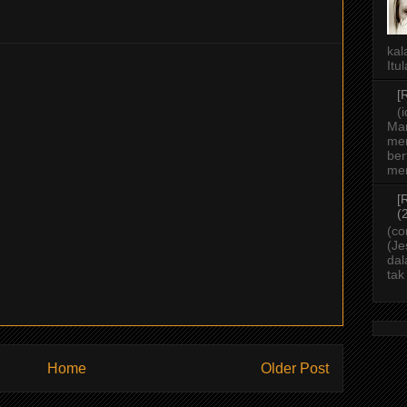
kal
Itu
[
(
Ma
mer
ber
men
[
(
(co
(Je
dal
tak
Home
Older Post