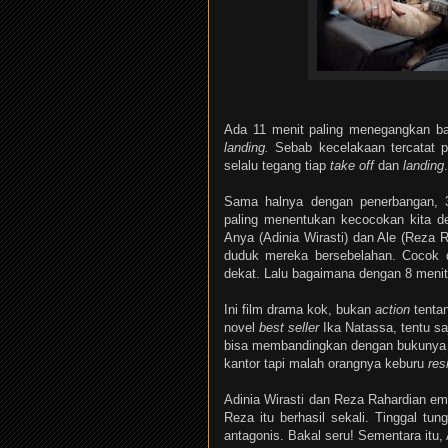
Ada 11 menit paling menegangkan bag
landing.
Sebab kecelakaan tercatat pa
selalu tegang tiap
take off
dan
landing
Sama halnya dengan penerbangan, 3
paling menentukan kecocokan kita den
Anya (Adinia Wirasti) dan Ale (Reza
duduk mereka bersebelahan. Cocok d
dekat. Lalu bagaimana dengan 8 menit
Ini film drama kok, bukan
action
tentan
novel
best seller
Ika Natassa, tentu s
bisa membandingkan dengan bukunya 
kantor tapi malah orangnya keburu
res
Adinia Wirasti dan Reza Rahardian e
Reza itu berhasil sekali. Tinggal t
antagonis. Bakal seru! Sementara itu,