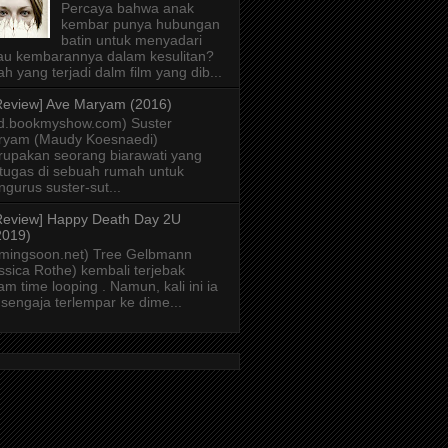
Percaya bahwa anak
kembar punya hubungan
batin untuk menyadari
au kembarannya dalam kesulitan?
lah yang terjadi dalm film yang dib...
Review] Ave Maryam (2016)
id.bookmyshow.com) Suster
ryam (Maudy Koesnaedi)
upakan seorang biarawati yang
tugas di sebuah rumah untuk
gurus suster-sut...
Review] Happy Death Day 2U
2019)
mingsoon.net) Tree Gelbmann
ssica Rothe) kembali terjebak
am time looping . Namun, kali ini ia
 sengaja terlempar ke dime...