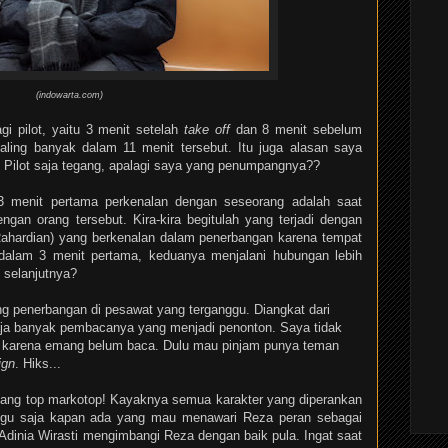
(indowarta.com)
i pilot, yaitu 3 menit setelah
take off
dan 8 menit sebelum
ling banyak dalam 11 menit tersebut. Itu juga alasan saya
. Pilot saja tegang, apalagi saya yang penumpangnya??
 menit pertama perkenalan dengan seseorang adalah saat
gan orang tersebut. Kira-kira begitulah yang terjadi dengan
 Rahardian) yang berkenalan dalam penerbangan karena tempat
alam 3 menit pertama, keduanya menjalani hubungan lebih
 selanjutnya?
g penerbangan di pesawat yang terganggu. Diangkat dari
aja banyak pembacanya yang menjadi penonton. Saya tidak
karena emang belum baca. Dulu mau pinjam punya teman
ign
. Hiks...
mang top markotop! Kayaknya semua karakter yang diperankan
unggu saja kapan ada yang mau menawari Reza peran sebagai
 Adinia Wirasti mengimbangi Reza dengan baik pula. Ingat saat