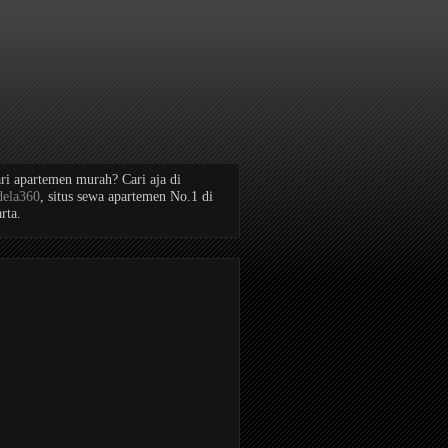
ri apartemen murah? Cari aja di
dela360
, situs sewa apartemen No.1 di
rta.