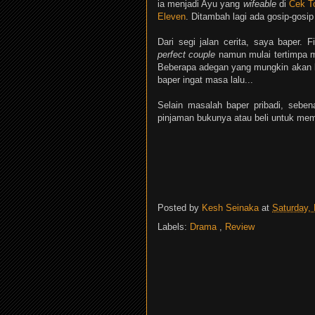
ia menjadi Ayu yang
wifeable
di
Cek T
Eleven
. Ditambah lagi ada gosip-gosip 
Dari segi jalan cerita, saya baper.
perfect couple
namun mulai tertimpa m
Beberapa adegan yang mungkin akan 
baper ingat masa lalu...
Selain masalah baper pribadi, seben
pinjaman bukunya atau beli untuk me
Posted by
Kesh Seinaka
at
Saturday,
Labels:
Drama
,
Review