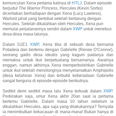
kemunculan Xena pertama kalinya di
HTLJ
. Dalam episode
berjudul
The Warrior Princess
, Hercules (Kevin Sorbo)
diceritakan berhadapan dengan Xena (Lucy Lawless),
Warlord jahat yang bertobat setelah bertarung dengan
Hercules. Setelah dikalahkan oleh Hercules, Xena pun
memulai perjalanannya sendiri dalam
XWP
untuk menebus
dosa-dosa masa lalunya.
Dalam S1E1
XWP
, Xena tiba di sebuah desa bernama
Potadeia dan bertemu dengan Gabrielle (Renee O'Connor),
seorang gadis desa idealis yang kagum padanya dan
memaksa untuk ikut berpetualang bersamanya. Awalnya
enggan, namun akhirnya Xena memperbolehkan Gabrielle
untuk ikut setelah menolongnya menyelamatkan Amphipolis
(desa kelahiran Xena) dan terbukti keberadaan Gabrielle
sangat berguna di episode-episode berikutnya.
Sedikit demi sedikit masa lalu Xena terkuak dalam
XWP
.
Perkirakan saja, umur Xena akhir 20an saat ia pertama
bertemu Gabrielle. Dalam masa 10 tahun sebelum ia
dikalahkan Hercules, apa saja yang dilakukannya? Ternyata
ia menimbulkan kekacauan di mana-mana! Bukan hanya di