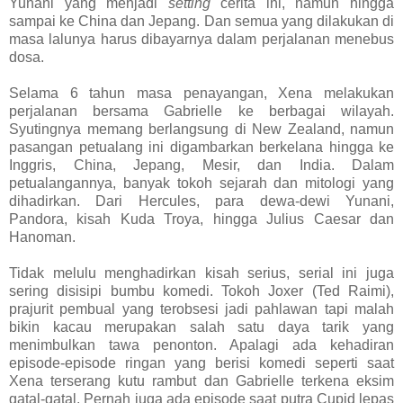
Yunani yang menjadi
setting
cerita ini, namun hingga
sampai ke China dan Jepang. Dan semua yang dilakukan di
masa lalunya harus dibayarnya dalam perjalanan menebus
dosa.
Selama 6 tahun masa penayangan, Xena melakukan
perjalanan bersama Gabrielle ke berbagai wilayah.
Syutingnya memang berlangsung di New Zealand, namun
pasangan petualang ini digambarkan berkelana hingga ke
Inggris, China, Jepang, Mesir, dan India. Dalam
petualangannya, banyak tokoh sejarah dan mitologi yang
dihadirkan. Dari Hercules, para dewa-dewi Yunani,
Pandora, kisah Kuda Troya, hingga Julius Caesar dan
Hanoman.
Tidak melulu menghadirkan kisah serius, serial ini juga
sering disisipi bumbu komedi. Tokoh Joxer (Ted Raimi),
prajurit pembual yang terobsesi jadi pahlawan tapi malah
bikin kacau merupakan salah satu daya tarik yang
menimbulkan tawa penonton. Apalagi ada kehadiran
episode-episode ringan yang berisi komedi seperti saat
Xena terserang kutu rambut dan Gabrielle terkena eksim
gatal-gatal. Pernah juga ada episode saat putra Cupid lepas