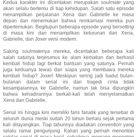
Kedua karakter ini diceritakan merupakan
soulmate
yang
akan selalu bertemu di tiap kehidupan. Salah satu episode
menampilkan perjalanan Xena dan Gabrielle ke masa
depan dan menemukan bahwa reinkarnasi mereka pun
dipertemukan. Begitupun beberapa episode yang ber
setting
di masa kini dan menampilkan keturunan dari Xena,
Gabrielle, dan Joxer versi modern.
Saking
soulmate
nya mereka, diceritakan beberapa kali
salah satunya terjerumus ke alam kematian dan berhasil
kembali hidup lagi berkat bantuan yang satunya. Pernah
juga keduanya tewas dan siapa yang membawa mereka
kembali hidup? Joxer! Meskipun sering jadi badut bulan-
bulanan dalam serial ini dan tragedi cinta tidak
kesampaiannya ke Gabrielle, namun tak bisa dipungkiri
bahwa kehadirannya berkali-kali telah menyelamatkan
Xena dan Gabrielle.
Serial ini hingga kini memiliki fans fanatik yang tersebar di
seluruh dunia meski sudah 20 tahun berlalu sejak pertama
kali ditayangkan. Tiap tahunnya diadakan
convention
yang
selalu ramai pengunjung. Kalian yang pernah menonton
sekilas serial di masa kecil, sebaiknya memang menonton